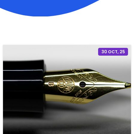
30
OCT, 25