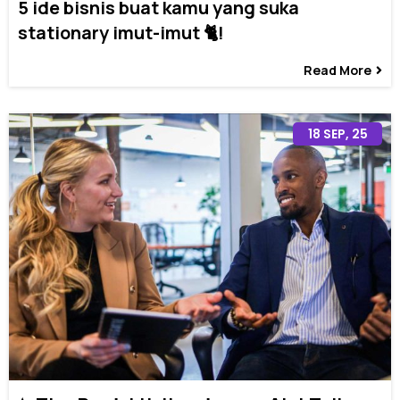
5 ide bisnis buat kamu yang suka
stationary imut-imut 🐈!
Read More
18
SEP, 25