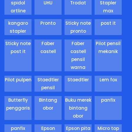
spidol
UHU
Trodat
Stapler
artline
max
kangaro
Pronto
Sticky note
post it
stapler
pronto
Sticky note
Faber
Faber
Pilot pensil
post it
castell
castell
mekanik
pensil
warna
Pilot pulpen
Staedtler
Staedtler
Lem fox
pensil
Butterfly
Bintang
Buku merek
panfix
penggaris
obor
bintang
obor
panfix
Epson
Epson pita
Micro top