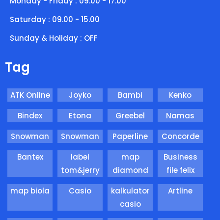
Monday - Friday : 09.00 - 17.00
Saturday : 09.00 - 15.00
Sunday & Holiday : OFF
Tag
ATK Online
Joyko
Bambi
Kenko
Bindex
Etona
Greebel
Namas
Snowman
Snowman
Paperline
Concorde
Bantex
label
map
Business
tom&jerry
diamond
file felix
map biola
Casio
kalkulator
Artline
casio