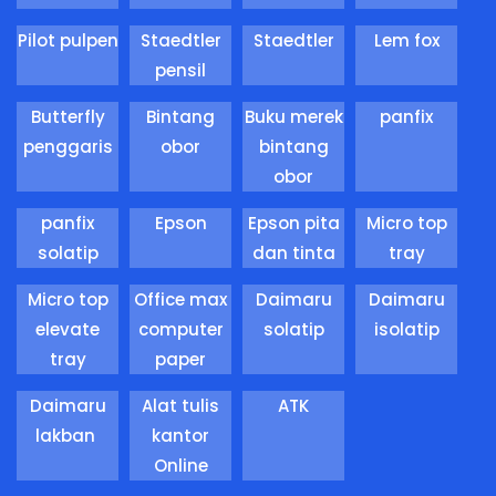
Pilot pulpen
Staedtler
Staedtler
Lem fox
pensil
Butterfly
Bintang
Buku merek
panfix
penggaris
obor
bintang
obor
panfix
Epson
Epson pita
Micro top
solatip
dan tinta
tray
Micro top
Office max
Daimaru
Daimaru
elevate
computer
solatip
isolatip
tray
paper
Daimaru
Alat tulis
ATK
lakban
kantor
Online