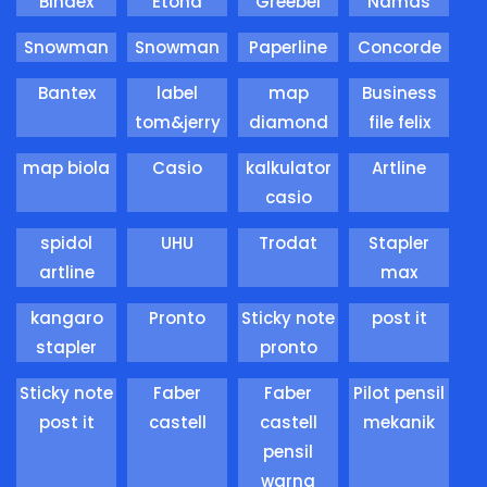
Bindex
Etona
Greebel
Namas
Snowman
Snowman
Paperline
Concorde
Bantex
label
map
Business
tom&jerry
diamond
file felix
map biola
Casio
kalkulator
Artline
casio
spidol
UHU
Trodat
Stapler
artline
max
kangaro
Pronto
Sticky note
post it
stapler
pronto
Sticky note
Faber
Faber
Pilot pensil
post it
castell
castell
mekanik
pensil
warna