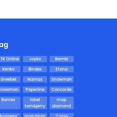
ag
TK Online
Joyko
Bambi
Kenko
Bindex
Etona
Greebel
Namas
Snowman
Snowman
Paperline
Concorde
Bantex
label
map
tom&jerry
diamond
Business
map biola
Casio