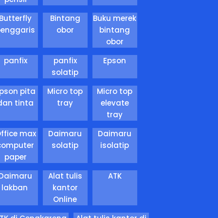
Butterfly
Bintang
Buku merek
penggaris
obor
bintang
obor
panfix
panfix
Epson
solatip
pson pita
Micro top
Micro top
dan tinta
tray
elevate
tray
ffice max
Daimaru
Daimaru
computer
solatip
isolatip
paper
Daimaru
Alat tulis
ATK
lakban
kantor
Online