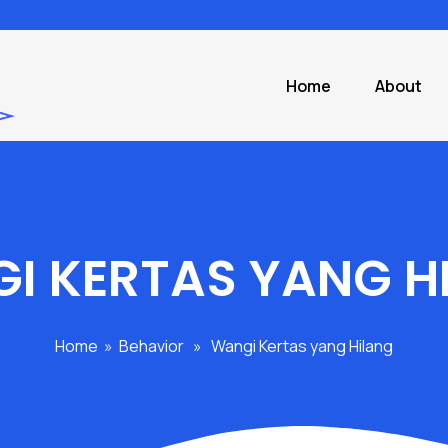
Home
About
I KERTAS YANG H
Home
»
Behavior
»
Wangi Kertas yang Hilang