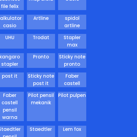
file felix
kalkulator
Artline
spidol
casio
artline
UHU
Trodat
Stapler
max
kangaro
Pronto
Sticky note
stapler
pronto
post it
Sticky note
Faber
post it
castell
Faber
Pilot pensil
Pilot pulpen
castell
mekanik
pensil
warna
Staedtler
Staedtler
Lem fox
pensil