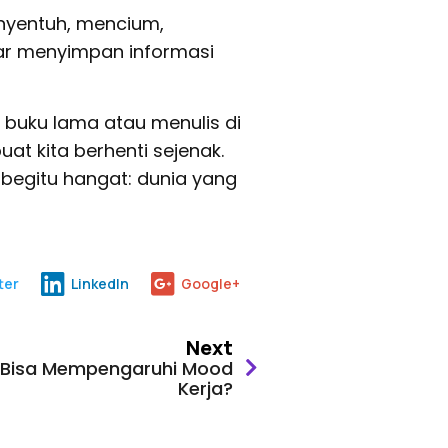
nyentuh, mencium,
ar menyimpan informasi
 buku lama atau menulis di
at kita berhenti sejenak.
 begitu hangat: dunia yang
ter
LinkedIn
Google+
Next
 Bisa Mempengaruhi Mood
Kerja?