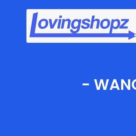
-
WANG