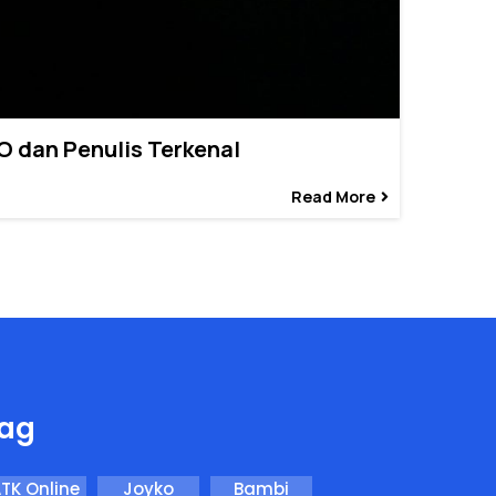
EO dan Penulis Terkenal
Read More
ag
TK Online
Joyko
Bambi