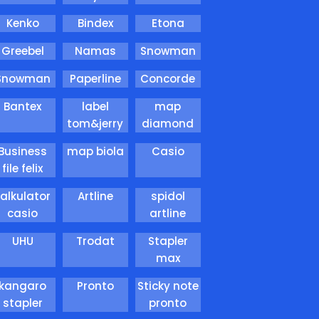
Kenko
Bindex
Etona
Greebel
Namas
Snowman
Snowman
Paperline
Concorde
Bantex
label
map
tom&jerry
diamond
Business
map biola
Casio
file felix
kalkulator
Artline
spidol
casio
artline
UHU
Trodat
Stapler
max
kangaro
Pronto
Sticky note
stapler
pronto