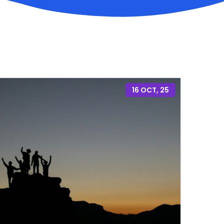
16
OCT, 25