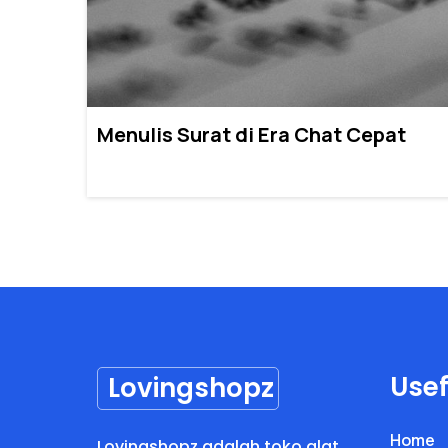
Menulis Surat di Era Chat Cepat
Usef
Lovingshopz
Home
Lovingshopz adalah toko alat