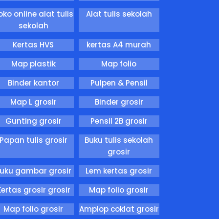
oko online alat tulis
Alat tulis sekolah
sekolah
Kertas HVS
kertas A4 murah
Map plastik
Map folio
Binder kantor
Pulpen & Pensil
Map L grosir
Binder grosir
Gunting grosir
Pensil 2B grosir
Papan tulis grosir
Buku tulis sekolah
grosir
uku gambar grosir
Lem kertas grosir
Kertas grosir grosir
Map folio grosir
Map folio grosir
Amplop coklat grosir