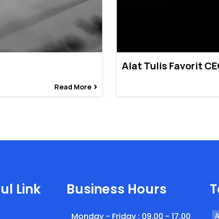
Alat Tulis Favorit C
Read More
ul Link
Business Hours
T
Monday - Friday : 09.00 - 17.00
A