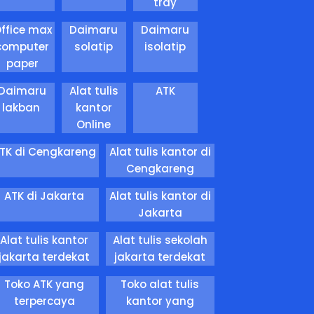
tray
ffice max
Daimaru
Daimaru
computer
solatip
isolatip
paper
Daimaru
Alat tulis
ATK
lakban
kantor
Online
TK di Cengkareng
Alat tulis kantor di
Cengkareng
ATK di Jakarta
Alat tulis kantor di
Jakarta
Alat tulis kantor
Alat tulis sekolah
jakarta terdekat
jakarta terdekat
Toko ATK yang
Toko alat tulis
terpercaya
kantor yang