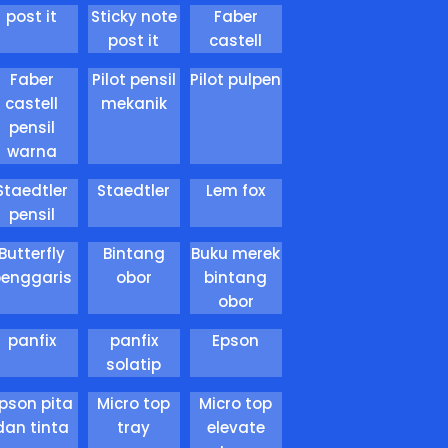
post it
Sticky note
Faber
post it
castell
Faber
Pilot pensil
Pilot pulpen
castell
mekanik
pensil
warna
Staedtler
Staedtler
Lem fox
pensil
Butterfly
Bintang
Buku merek
penggaris
obor
bintang
obor
panfix
panfix
Epson
solatip
pson pita
Micro top
Micro top
dan tinta
tray
elevate