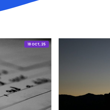
18
OCT, 25