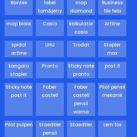
Bantex
label
map
Business
tom&jerry
diamond
file felix
map biola
Casio
kalkulator
Artline
casio
spidol
UHU
Trodat
Stapler
artline
max
kangaro
Pronto
Sticky note
post it
stapler
pronto
Sticky note
Faber
Faber
Pilot pensil
post it
castell
castell
mekanik
pensil
warna
Pilot pulpen
Staedtler
Staedtler
Lem fox
pensil