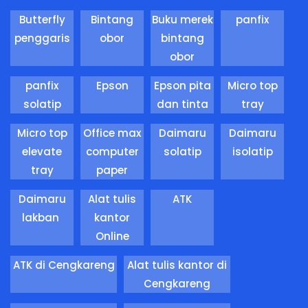
Butterfly
Bintang
Buku merek
panfix
penggaris
obor
bintang
obor
panfix
Epson
Epson pita
Micro top
solatip
dan tinta
tray
Micro top
Office max
Daimaru
Daimaru
elevate
computer
solatip
isolatip
tray
paper
Daimaru
Alat tulis
ATK
lakban
kantor
Online
ATK di Cengkareng
Alat tulis kantor di
Cengkareng