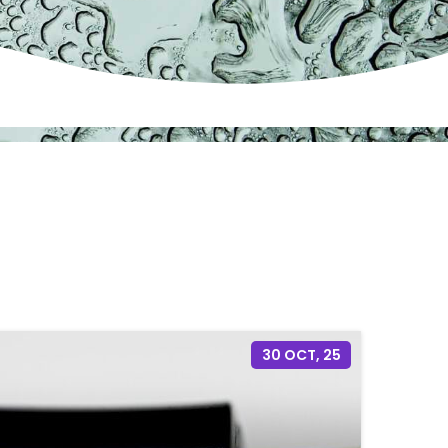
30
OCT, 25